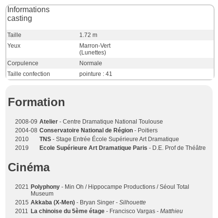
Informations
casting
Taille
1.72 m
Yeux
Marron-Vert
(Lunettes)
Corpulence
Normale
Taille confection
pointure : 41
Formation
2008-09
Atelier
- Centre Dramatique National Toulouse
2004-08
Conservatoire National de Région
- Poitiers
2010
TNS
- Stage Entrée École Supérieure Art Dramatique
2019
Ecole Supérieure Art Dramatique Paris
- D.E. Prof de Théâtre
Cinéma
2021
Polyphony
- Min Oh / Hippocampe Productions / Séoul Total
Museum
2015
Akkaba (X-Men)
- Bryan Singer -
Silhouette
2011
La chinoise du 5ème étage
- Francisco Vargas -
Matthieu