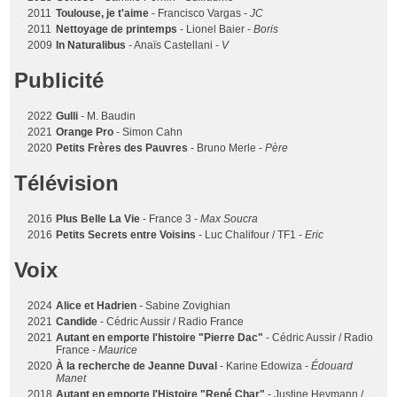
2011
Toulouse, je t'aime
- Francisco Vargas -
JC
2011
Nettoyage de printemps
- Lionel Baier -
Boris
2009
In Naturalibus
- Anaïs Castellani -
V
Publicité
2022
Gulli
- M. Baudin
2021
Orange Pro
- Simon Cahn
2020
Petits Frères des Pauvres
- Bruno Merle -
Père
Télévision
2016
Plus Belle La Vie
- France 3 -
Max Soucra
2016
Petits Secrets entre Voisins
- Luc Chalifour / TF1 -
Eric
Voix
2024
Alice et Hadrien
- Sabine Zovighian
2021
Candide
- Cédric Aussir / Radio France
2021
Autant en emporte l'histoire "Pierre Dac"
- Cédric Aussir / Radio
France -
Maurice
2020
À la recherche de Jeanne Duval
- Karine Edowiza -
Édouard
Manet
2018
Autant en emporte l'Histoire "René Char"
- Justine Heymann /