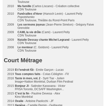
Toulouse
2010
Ma famille
(Carlos Liscano) - Création collective
CDN Toulouse
2010
Funérailles d'hiver
(Hanoch Levin) - Laurent Pelly
Popotshenko
CDN Toulouse, Théâtre du Rond-Point Paris
2009
Les sermons joyeux
(Jean-Pierre Siméon) - Grégory Faive
Grenoble
2009
CAMI, la vie drôle
(Cami) - Laurent Pelly
CDN Toulouse
2009
Natalie Dessay chante Michel Legrand
- Laurent Pelly
CDN Toulouse
2008
Le menteur
(C. Goldoni) - Laurent Pelly
CDN Toulouse
Court Métrage
2019
Et l'endroit fût
- Emile Garçon -
Lucas
2019
Tous comptes faits
- Colas Céléghin -
FX
2016
Taste in men, vol. 2
- Syril Tiar -
Julien
Image+Nation Montréal, Durban Film Festival
2015
Bonjour JI
- Satinder Kassoana -
Victor
FFISA Toronto, DCSAFF Washington...
2015
C'est la fin
- Pauline Devesa -
Alex
Kino Montréal
2014
Ovalie
- Antoine Paolicchi -
JF
2013
Genèse
- Camille Pernin -
Guillaume