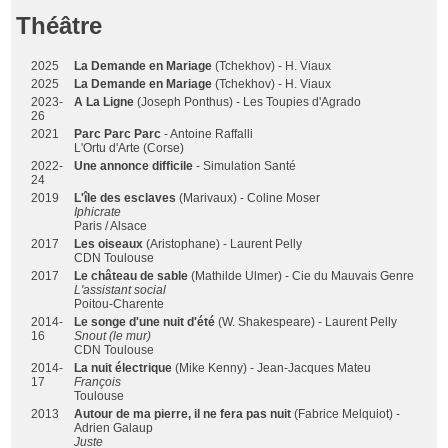
Théâtre
2025
La Demande en Mariage
(Tchekhov) - H. Viaux
2025
La Demande en Mariage
(Tchekhov) - H. Viaux
2023-
A La Ligne
(Joseph Ponthus) - Les Toupies d'Agrado
26
2021
Parc Parc Parc
- Antoine Raffalli
L'Ortu d'Arte (Corse)
2022-
Une annonce difficile
- Simulation Santé
24
2019
L'île des esclaves
(Marivaux) - Coline Moser
Iphicrate
Paris / Alsace
2017
Les oiseaux
(Aristophane) - Laurent Pelly
CDN Toulouse
2017
Le château de sable
(Mathilde Ulmer) - Cie du Mauvais Genre
L'assistant social
Poitou-Charente
2014-
Le songe d'une nuit d'été
(W. Shakespeare) - Laurent Pelly
16
Snout (le mur)
CDN Toulouse
2014-
La nuit électrique
(Mike Kenny) - Jean-Jacques Mateu
17
François
Toulouse
2013
Autour de ma pierre, il ne fera pas nuit
(Fabrice Melquiot) -
Adrien Galaup
Juste