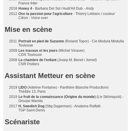
France Inter
2018
Honey 4
- Barbara Del Sol / Audi'Art Dub -
Andy
2012
Ose ta passion pour l'agriculture
- Thierry Leblanc / couleur
Citron -
Voice over
Mise en scène
2011
Portrait en pied de Suzanne
(Roland Topor) - Cie Modula Medulla
Toulouse
2009
Les travaux et les jours
(Michel Vinaver)
CDN Toulouse
2008
La chambre de l'enfant
(Josep M. Benet i Jornet)
CNR Poitiers
Assistant Metteur en scène
2019
LIDO
(Adeline Fontaine) - Panthère Blanche Productions
Théâtre 13, Paris
2019
Le fruit de la connaissance (Origine du monde)
(Liv Strömquist) -
Groupe Wanda
2017
H. Swedish Dog
(Stig Dagerman) - Anatoine Raffalli
TGP Saint-Denis
Scénariste