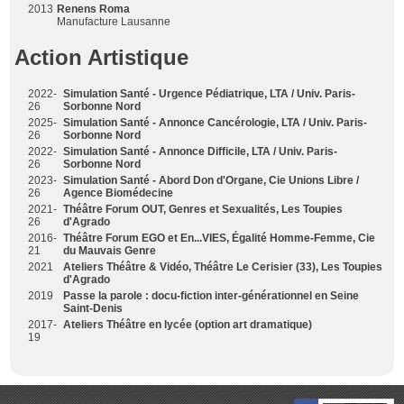
2013
Renens Roma
Manufacture Lausanne
Action Artistique
2022-
Simulation Santé - Urgence Pédiatrique, LTA / Univ. Paris-
26
Sorbonne Nord
2025-
Simulation Santé - Annonce Cancérologie, LTA / Univ. Paris-
26
Sorbonne Nord
2022-
Simulation Santé - Annonce Difficile, LTA / Univ. Paris-
26
Sorbonne Nord
2023-
Simulation Santé - Abord Don d'Organe, Cie Unions Libre /
26
Agence Biomédecine
2021-
Théâtre Forum OUT, Genres et Sexualités, Les Toupies
26
d'Agrado
2016-
Théâtre Forum EGO et En...VIES, Égalité Homme-Femme, Cie
21
du Mauvais Genre
2021
Ateliers Théâtre & Vidéo, Théâtre Le Cerisier (33), Les Toupies
d'Agrado
2019
Passe la parole : docu-fiction inter-générationnel en Seine
Saint-Denis
2017-
Ateliers Théâtre en lycée (option art dramatique)
19